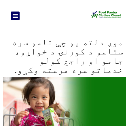
خپله ژبه غوره کړئ
مرستې ته اړتیا لرئ؟
موږ سره اړیکه ونیسئ
زموږ په اړ
موږ دلته یو چې تاسو سره
ستاسو د کورنۍ د خواړو،
جامو او راجع کولو
خدماتو سره مرسته وکړو.