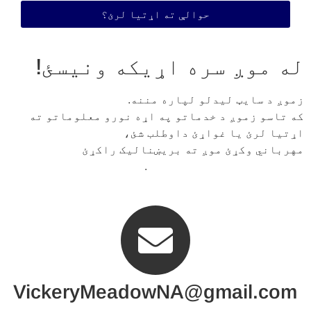
حوالې ته اړتیا لرئ؟
له موږ سره اړیکه ونیسئ!
زموږ د سایټ لیدلو لپاره مننه.
که تاسو زموږ د خدماتو په اړه نورو معلوماتو ته
اړتیا لرئ یا غواړئ داوطلب شئ،
مهرباني وکړئ موږ ته بریښنالیک راکړئ
.
VickeryMeadowNA@gmail.com
VickeryMeadowNA@gmail.com