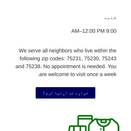
شنبه
9:00 AM–12:00 PM
We serve all neighbors who live within the
following zip codes: 75231, 75230, 75243
and 75238. No appointment is needed. You
are welcome to visit once a week.
خواړه ته اړتیا لرئ؟