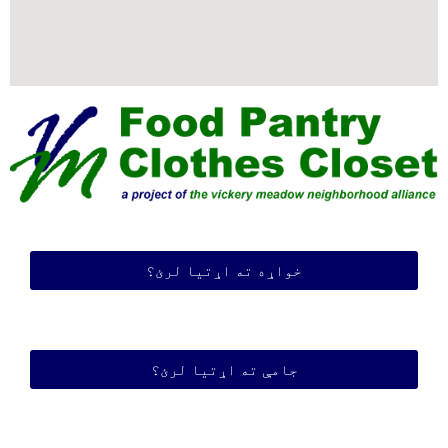
خواړه ته اړتیا لرئ؟
جامې ته اړتیا لرئ؟