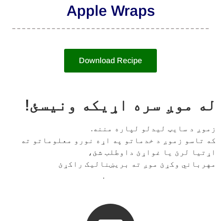
Apple Wraps
Download Recipe
له موږ سره اړیکه ونیسئ!
زموږ د سایټ لیدلو لپاره مننه.
که تاسو زموږ د خدماتو په اړه نورو معلوماتو ته
اړتیا لرئ یا غواړئ داوطلب شئ،
مهرباني وکړئ موږ ته بریښنالیک راکړئ
.
VickeryMeadowNA@gmail.com