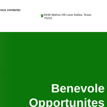
ous contacter
8448 Walnut Hill Lane Dallas, Texas
75231
Benevole
Opportunites