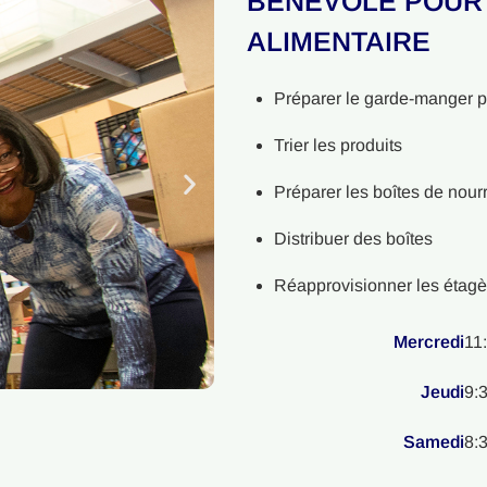
BÉNÉVOLE POUR 
ALIMENTAIRE
Préparer le garde-manger po
Trier les produits
Préparer les boîtes de nour
Distribuer des boîtes
Réapprovisionner les étagè
Mercredi
11
Jeudi
9:
Samedi
8: